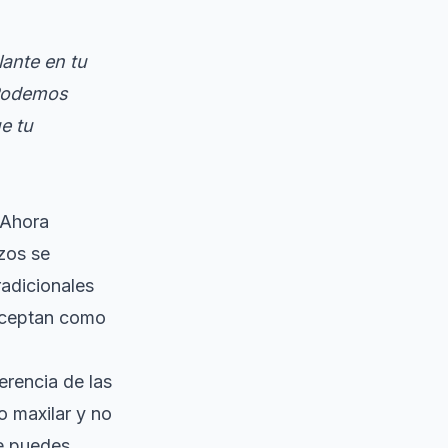
lante en tu
 Podemos
e tu
 Ahora
zos se
radicionales
aceptan como
erencia de las
o maxilar
y no
ue puedes