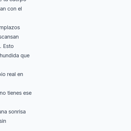
an con el
eemplazos
escansan
. Esto
a hundida que
io real en
 no tienes ese
una sonrisa
sin