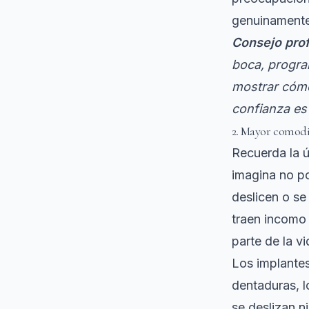
genuinamente
Consejo prof
boca, progra
mostrar cómo
confianza es
2. Mayor comodi
Recuerda la ú
imagina no po
deslicen o se
traen incomo
parte de la vi
Los implantes
dentaduras, l
se deslizan 