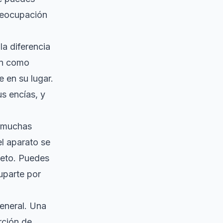
reocupación
la diferencia
an como
e en su lugar.
s encías, y
, muchas
l aparato se
leto. Puedes
cuparte por
eneral. Una
rción de