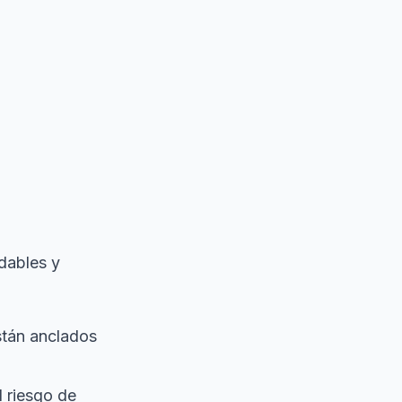
dables y
stán anclados
l riesgo de