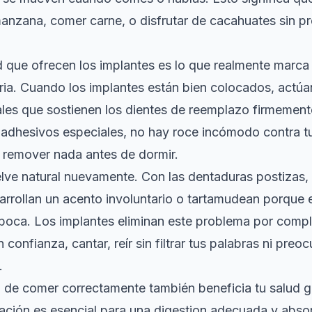
anzana, comer carne, o disfrutar de cacahuates sin p
d que ofrecen los implantes es lo que realmente marca 
aria. Cuando los implantes están bien colocados, actú
ciales que sostienen los dientes de reemplazo firmement
adhesivos especiales, no hay roce incómodo contra tu
 remover nada antes de dormir.
elve natural nuevamente. Con las dentaduras postizas
rrollan un acento involuntario o tartamudean porque e
boca. Los implantes eliminan este problema por comp
confianza, cantar, reír sin filtrar tus palabras ni preo
.
 de comer correctamente también beneficia tu salud g
ación es esencial para una digestion adecuada y abso