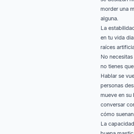
morder una m
alguna.
La estabilida
en tu vida di
raíces artifi
No necesitas 
no tienes que
Hablar se vu
personas desa
mueve en su 
conversar con 
cómo suenan
La capacidad
buena mastic