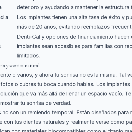
a
deterioro y ayudando a mantener la estructura f
ad a
Los implantes tienen una alta tasa de éxito y p
más de 20 años, evitando reemplazos frecuent
Denti-Cal y opciones de financiamiento hacen 
s
implantes sean accesibles para familias con re
limitados.
cia y sonrisa natural
iente o varios, y ahora tu sonrisa no es la misma. Tal v
s fotos o cubres tu boca cuando hablas. Los implantes
olución que va más allá de llenar un espacio vacío. Te
mostrar tu sonrisa de verdad.
s no son un remiendo temporal. Están diseñados para
 con tus dientes naturales
y realmente verse como par
ican con materiales biocompatibles como el titanio qu