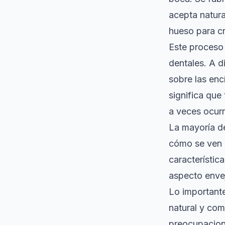
acepta natura
hueso para cr
Este proceso 
dentales. A d
sobre las enc
significa que
a veces ocurr
La mayoría de
cómo se ven a
característic
aspecto envej
Lo important
natural y com
preocupacione