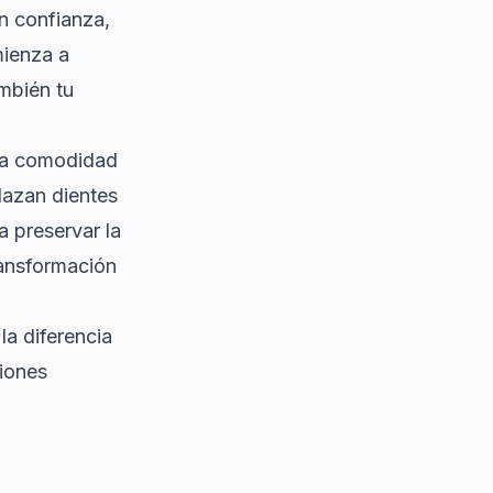
on confianza,
mienza a
ambién tu
 la comodidad
lazan dientes
a preservar la
ransformación
la diferencia
siones