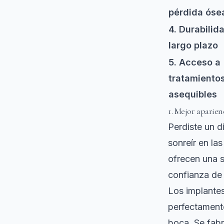
pérdida óse
4. Durabilid
largo plazo
5. Acceso a
tratamiento
asequibles
1. Mejor aparien
Perdiste un d
sonreír en la
ofrecen una s
confianza de 
Los implante
perfectamente
boca. Se fabr