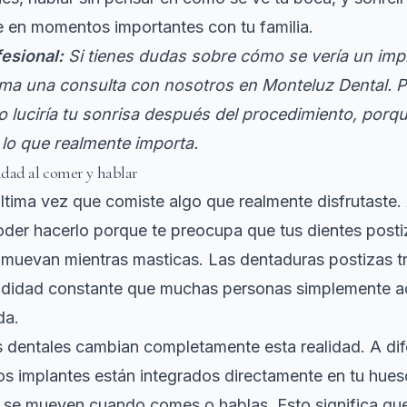
 en momentos importantes con tu familia.
esional:
Si tienes dudas sobre cómo se vería un imp
ma una consulta con nosotros en Monteluz Dental.
 luciría tu sonrisa después del procedimiento, porqu
 lo que realmente importa.
dad al comer y hablar
ltima vez que comiste algo que realmente disfrutaste.
der hacerlo porque te preocupa que tus dientes posti
 muevan mientras masticas. Las dentaduras postizas t
 didad constante que muchas personas simplemente 
da.
 dentales cambian completamente esta realidad. A dif
os implantes están
integrados directamente en tu hues
ni se mueven cuando comes o hablas. Esto significa q