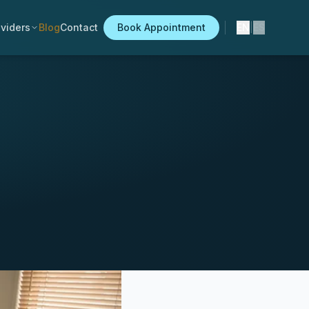
viders
Blog
Contact
Book Appointment
EN
|
ES