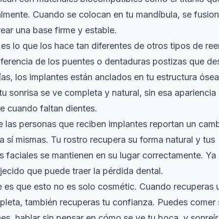
lmente. Cuando se colocan en tu mandíbula, se fusion
ear una base firme y estable.
es lo que los hace tan diferentes de otros tipos de r
iferencia de los puentes o dentaduras postizas que d
ías, los implantes están anclados en tu estructura ósea
 tu sonrisa se ve completa y natural, sin esa aparienci
e cuando faltan dientes.
 las personas que reciben implantes reportan un camb
 sí mismas. Tu rostro recupera su forma natural y tus
as faciales se mantienen en su lugar correctamente. Ya
ecido que puede traer la pérdida dental.
e es que esto no es solo cosmétic. Cuando recuperas 
pleta, también recuperas tu confianza. Puedes comer 
s, hablar sin pensar en cómo se ve tu boca, y sonreír