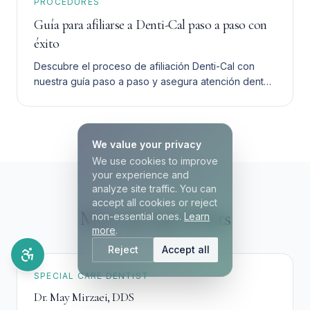
PROCEDURES
Guía para afiliarse a Denti-Cal paso a paso con
éxito
Descubre el proceso de afiliación Denti-Cal con
nuestra guía paso a paso y asegura atención dental
asequible para tu familia sin complicaciones.
We value your privacy
We use cookies to improve
your experience and
analyze site traffic. You can
accept all cookies or reject
Meet our specialists
non-essential ones.
Learn
more
.
Reject
Accept all
SPECIAL CARE DENTIST
Dr. May Mirzaei
,
DDS