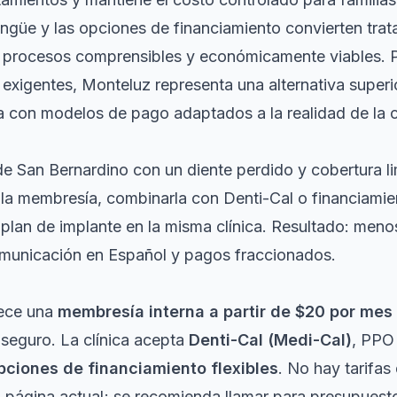
lingüe y las opciones de financiamiento convierten tra
 procesos comprensibles y económicamente viables. 
xigentes, Monteluz representa una alternativa superi
ca con modelos de pago adaptados a la realidad de la
e San Bernardino con un diente perdido y cobertura l
n la membresía, combinarla con Denti-Cal o financiamie
plan de implante en la misma clínica. Resultado: menos
omunicación en Español y pagos fraccionados.
ece una
membresía interna a partir de $20 por mes
 seguro. La clínica acepta
Denti-Cal (Medi-Cal)
, PPO
pciones de financiamiento flexibles
. No hay tarifas
a página actual; se recomienda llamar para presupuest