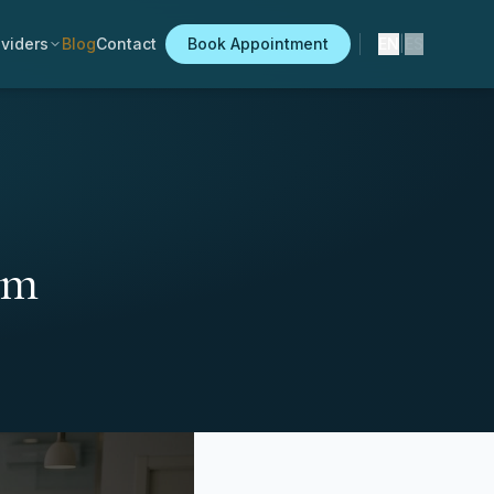
viders
Blog
Contact
Book Appointment
EN
|
ES
om