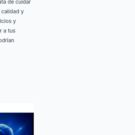
ata de cuidar
 calidad y
icios y
r a tus
odrían