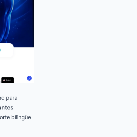
no para
antes
rte bilingüe