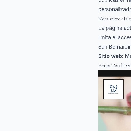
personalizad
Nota sobre el si
La página act
limita el acce
San Bernardin
Sitio web:
Mo
Azusa Total Den