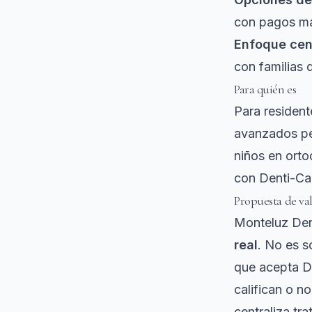
con pagos ma
Enfoque cent
con familias 
Para quién es
Para resident
avanzados per
niños en orto
con Denti-Cal
Propuesta de va
Monteluz Den
real
. No es s
que acepta D
califican o n
centraliza tr