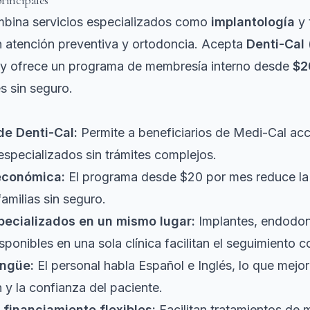
principales
ombina servicios especializados como
implantología
y 
 atención preventiva y ortodoncia. Acepta
Denti-Cal 
 ofrece un programa de membresía interno desde
$2
s sin seguro.
e Denti-Cal:
Permite a beneficiarios de Medi-Cal ac
especializados sin trámites complejos.
económica:
El programa desde $20 por mes reduce la 
amilias sin seguro.
pecializados en un mismo lugar:
Implantes, endodon
sponibles en una sola clínica facilitan el seguimiento c
ingüe:
El personal habla Español e Inglés, lo que mejor
y la confianza del paciente.
financiamiento flexibles:
Facilitan tratamientos de 