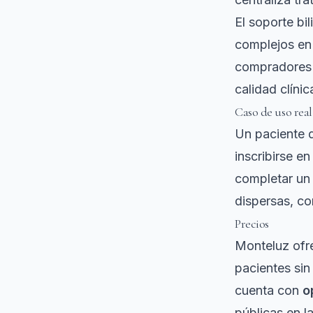
El soporte bi
complejos en
compradores e
calidad clíni
Caso de uso real
Un paciente d
inscribirse e
completar un 
dispersas, c
Precios
Monteluz ofr
pacientes sin
cuenta con
o
públicas en l