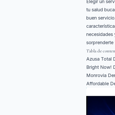
Elegir un ser
tu salud buc
buen servicio
característic
necesidades 
sorprenderte 
Tabla de conten
Azusa Total 
Bright Now! 
Monrovia Den
Affordable D