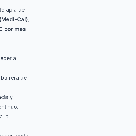
terapia de
(Medi-Cal)
,
0 por mes
ceder a
barrera de
cia y
ontinuo.
a la
mayor costo