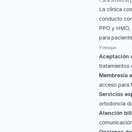
Características 
La clínica c
conducto con
PPO y HMO, y
para paciente
Ventajas
Aceptación d
tratamientos 
Membresía 
acceso para f
Servicios es
ortodoncia di
Atención bil
comunicación 
Opciones de 