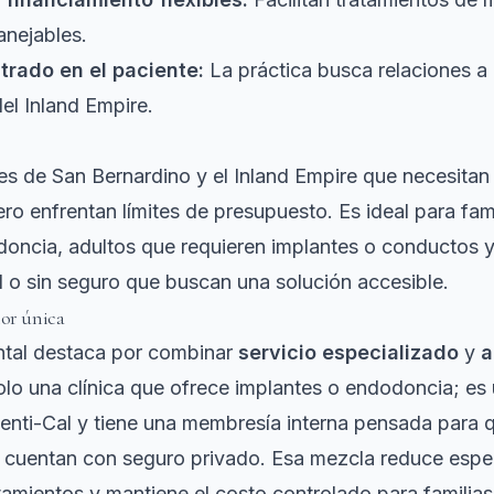
nejables.
rado en el paciente:
La práctica busca relaciones a 
del Inland Empire.
es de San Bernardino y el Inland Empire que necesitan
o enfrentan límites de presupuesto. Es ideal para fam
doncia, adultos que requieren implantes o conductos 
 o sin seguro que buscan una solución accesible.
lor única
tal destaca por combinar
servicio especializado
y
a
olo una clínica que ofrece implantes o endodoncia; es 
enti-Cal y tiene una membresía interna pensada para 
o cuentan con seguro privado. Esa mezcla reduce espe
atamientos y mantiene el costo controlado para familias