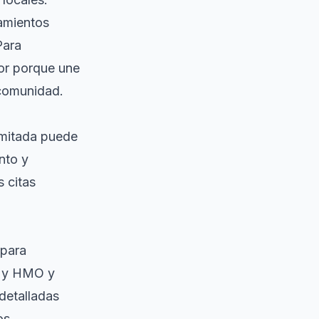
tamientos
Para
or porque une
 comunidad.
imitada puede
nto y
 citas
para
 y HMO y
 detalladas
os