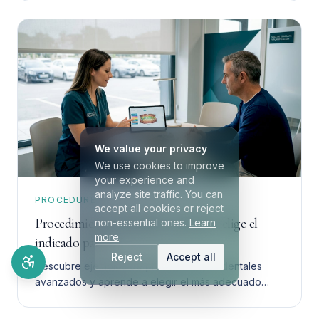
We value your privacy
We use cookies to improve
your experience and
analyze site traffic. You can
PROCEDURES
accept all cookies or reject
Procedimientos dentales avanzados: elige el
non-essential ones.
Learn
more
.
indicado para ti
Reject
Accept all
Descubre ejemplos de procedimientos dentales
avanzados y aprende a elegir el más adecuado
para ti. Toma una decisión informada y segura.