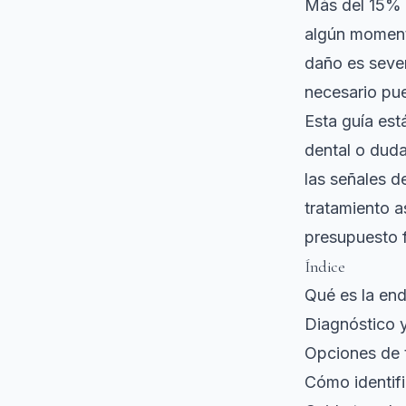
Más del 15% 
algún moment
daño es seve
necesario pue
Esta guía est
dental o duda
las señales d
tratamiento a
presupuesto f
Índice
Qué es la en
Diagnóstico 
Opciones de 
Cómo identifi