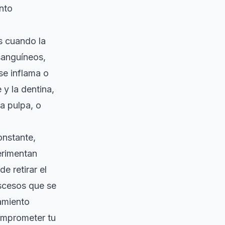
ento
s cuando la
 sanguíneos,
se inflama o
 y la dentina,
a pulpa, o
onstante,
erimentan
e retirar el
scesos que se
tamiento
comprometer tu