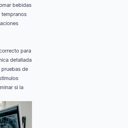
tomar bebidas
s tempranos
caciones
 correcto para
nica detallada
za pruebas de
stímulos
minar si la