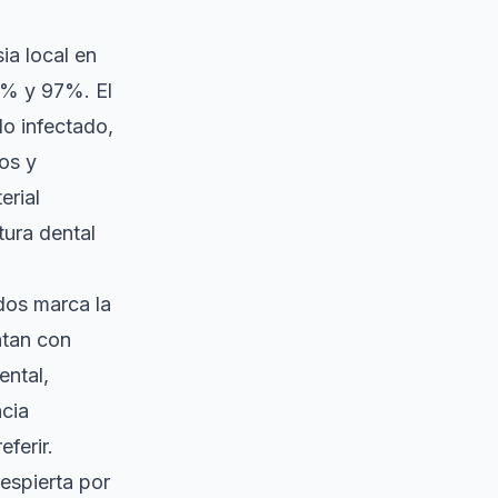
ia local en
5% y 97%. El
do infectado,
os y
erial
tura dental
dos marca la
ntan con
ental,
cia
ferir.
espierta por