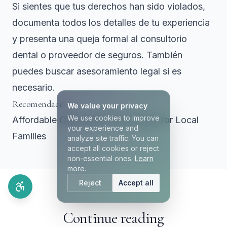
Si sientes que tus derechos han sido violados,
documenta todos los detalles de tu experiencia
y presenta una queja formal al consultorio
dental o proveedor de seguros. También
puedes buscar asesoramiento legal si es
necesario.
Recomendación
We value your privacy
We use cookies to improve
Affordable Orthodontic Care Guide for Local
your experience and
Families
analyze site traffic. You can
accept all cookies or reject
non-essential ones.
Learn
more
.
Reject
Accept all
Continue reading