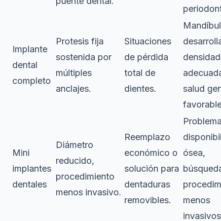
puente dental.
periodont
Mandíbu
Protesis fija
Situaciones
desarroll
Implante
sostenida por
de pérdida
densidad
dental
múltiples
total de
adecuad
completo
anclajes.
dientes.
salud gen
favorable
Problema
Reemplazo
disponibi
Diámetro
Mini
económico o
ósea,
reducido,
implantes
solución para
búsqued
procedimiento
dentales
dentaduras
procedim
menos invasivo.
removibles.
menos
invasivos