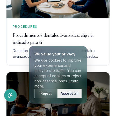
PROCEDURES
Procedimientos dentales avanzados: elige el
indicado para ti
Descubre ejemplos de procedimientos dentales
We value your privacy
avanzados y aprende a elegir el más adecuado
We use cookies to improve
para ti. Toma una decisión informada y segura.
your experience and
analyze site traffic. You can
accept all cookies or reject
non-essential ones.
Learn
more
.
Reject
Accept all