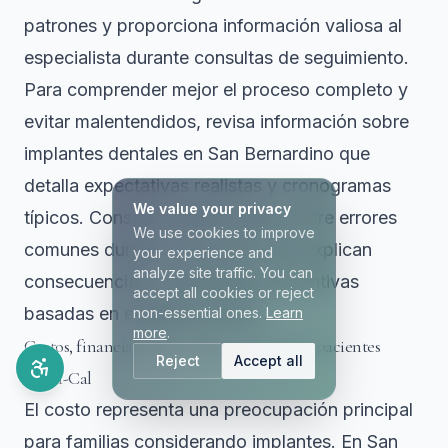
patrones y proporciona información valiosa al
especialista durante consultas de seguimiento.
Para comprender mejor el proceso completo y
evitar malentendidos, revisa información sobre
implantes dentales en San Bernardino que
detalla expectativas realistas y cronogramas
We value your privacy
típicos. Consulta también guías sobre errores
We use cookies to improve
comunes durante colocación que explican
your experience and
analyze site traffic. You can
consecuencias y estrategias preventivas
accept all cookies or reject
basadas en evidencia clínica.
non-essential ones.
Learn
more
.
Costos, financiamiento y alternativas para pacientes
Reject
Accept all
Denti-Cal
El costo representa una preocupación principal
para familias considerando implantes. En San