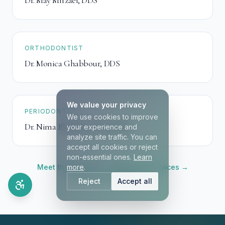
Dr. May Mirzaei
,
DDS
ORTHODONTIST
Dr. Monica Ghabbour
,
DDS
We value your privacy
PERIODONTIST
We use cookies to improve
Dr. Nima Ebrahimi
,
DDS, MSD
your experience and
analyze site traffic. You can
accept all cookies or reject
non-essential ones.
Learn
Meet the full team →
more
.
Browse all services →
Book an appointment →
Reject
Accept all