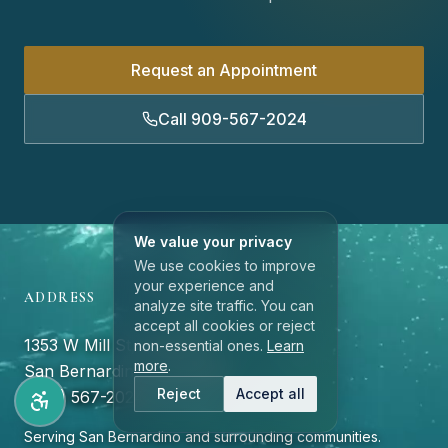
Request an Appointment
Call 909-567-2024
We value your privacy
We use cookies to improve
your experience and
ADDRESS
analyze site traffic. You can
accept all cookies or reject
1353 W Mill St, Suite 114
non-essential ones.
Learn
more
.
San Bernardino, CA 92410
Reject
Accept all
(909) 567-2024
Serving San Bernardino and surrounding communities.