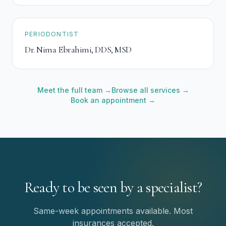
PERIODONTIST
Dr. Nima Ebrahimi
,
DDS, MSD
Meet the full team →
Browse all services →
Book an appointment →
Ready to be seen by a specialist?
Same-week appointments available. Most
insurances accepted.