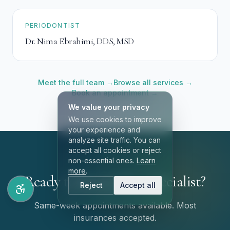
PERIODONTIST
Dr. Nima Ebrahimi
,
DDS, MSD
Meet the full team →
Browse all services →
Book an appointment →
We value your privacy
We use cookies to improve
your experience and
analyze site traffic. You can
accept all cookies or reject
non-essential ones.
Learn
more
.
Ready to be seen by a specialist?
Reject
Accept all
Same-week appointments available. Most
insurances accepted.