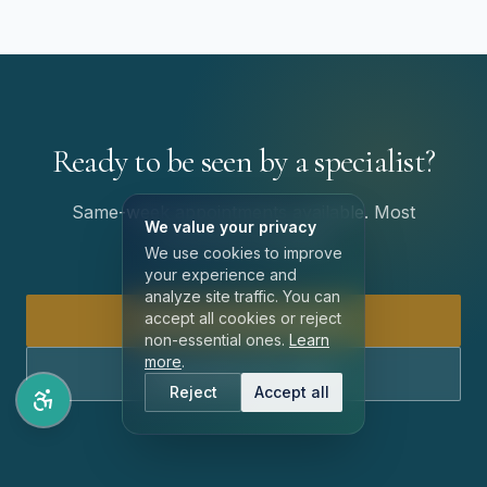
Ready to be seen by a specialist?
Same-week appointments available. Most
We value your privacy
insurances accepted.
We use cookies to improve
your experience and
analyze site traffic. You can
accept all cookies or reject
Request an Appointment
non-essential ones.
Learn
more
.
Call 909-567-2024
Reject
Accept all