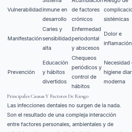
Sistema
Acumulación
Riesgo de
Vulnerabilidad
inmune en
de factores
complicaci
desarrollo
crónicos
sistémicas
Caries y
Enfermedad
Dolor e
Manifestación
sensibilidad
periodontal
inflamación
alta
y abscesos
Chequeos
Educación
Necesidad 
periódicos y
Prevención
y hábitos
higiene diar
control de
divertidos
moderna
hábitos
Principales Causas Y Factores De Riesgo
Las infecciones dentales no surgen de la nada.
Son el resultado de una compleja interacción
entre factores personales, ambientales y de