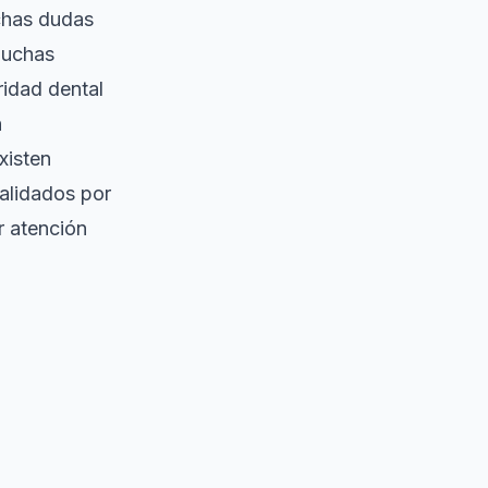
chas dudas
muchas
ridad dental
n
xisten
validados por
r atención