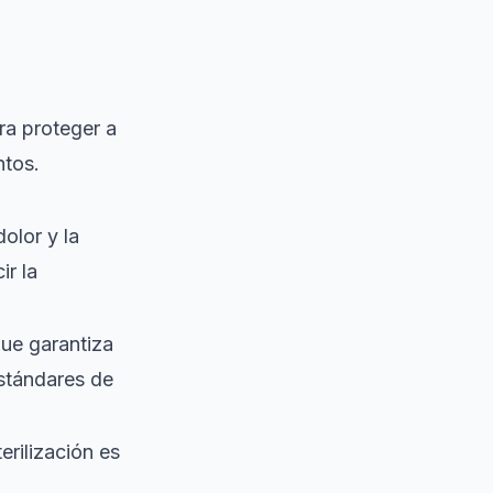
ra proteger a
ntos.
olor y la
ir la
que garantiza
estándares de
erilización es