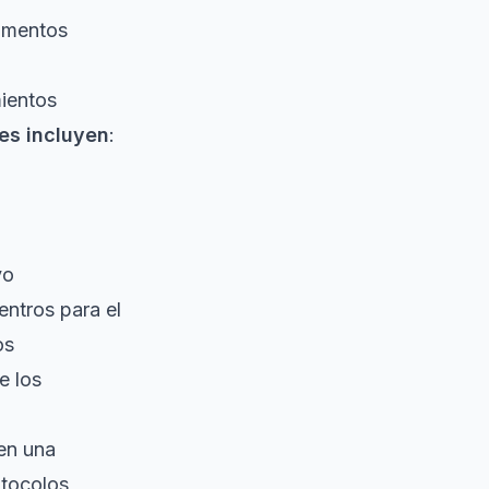
rumentos
ientos
es incluyen
:
vo
entros para el
os
e los
en una
otocolos