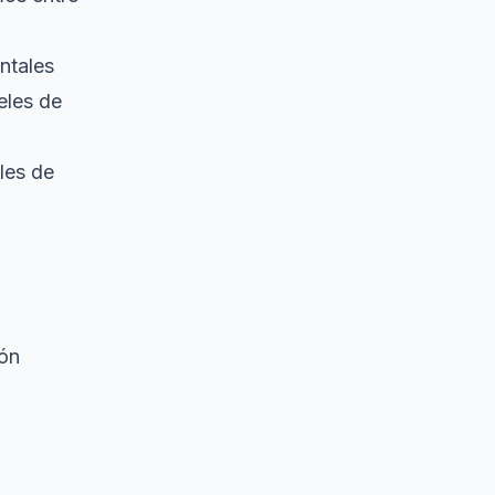
ntales
eles de
les de
ión