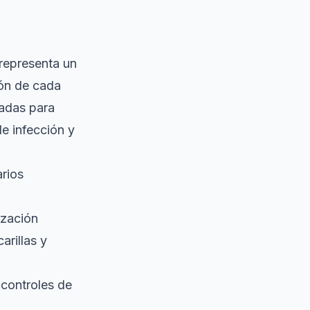
representa un
zón de cada
ñadas para
de infección y
arios
ización
arillas y
 controles de