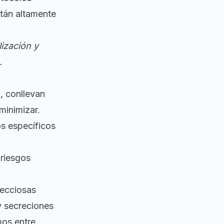
tán altamente
lización y
.
, conllevan
minimizar.
os específicos
 riesgos
fecciosas
y secreciones
mos entre