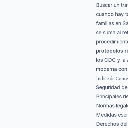
Buscar un tr
cuando hay ta
familias en S
se suma al re
procedimient
protocolos r
los CDC y la 
moderna con t
Índice de Conte
Seguridad de
Principales r
Normas legale
Medidas esen
Derechos del