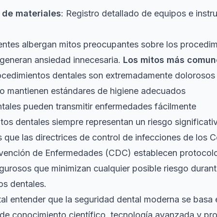
 de materiales
: Registro detallado de equipos e inst
ntes albergan mitos preocupantes sobre los procedim
 generan ansiedad innecesaria.
Los mitos más comun
ocedimientos dentales son extremadamente dolorosos
 no mantienen estándares de higiene adecuados
ntales pueden transmitir enfermedades fácilmente
tos dentales siempre representan un riesgo significati
es que
las directrices de control de infecciones
de los C
evención de Enfermedades (CDC) establecen protocol
urosos que minimizan cualquier posible riesgo durant
os dentales.
al entender que la seguridad dental moderna se basa 
de conocimiento científico, tecnología avanzada y pr