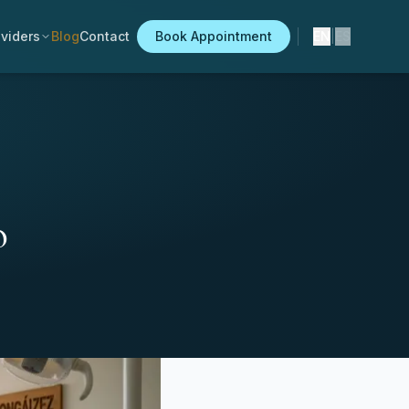
viders
Blog
Contact
Book Appointment
EN
|
ES
o