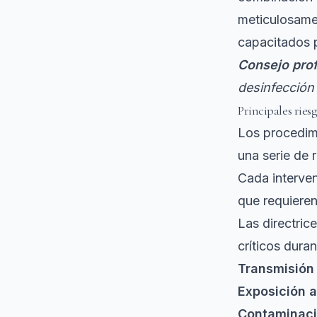
meticulosamen
capacitados p
Consejo prof
desinfección 
Principales ries
Los procedimi
una serie de 
Cada interven
que requieren
Las directric
críticos dura
Transmisión
Exposición a
Contaminaci