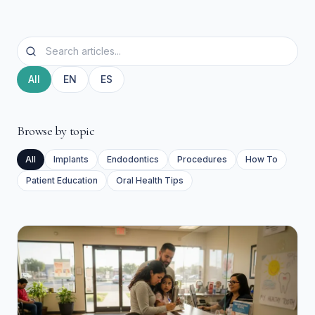
All
EN
ES
Browse by topic
All
Implants
Endodontics
Procedures
How To
Patient Education
Oral Health Tips