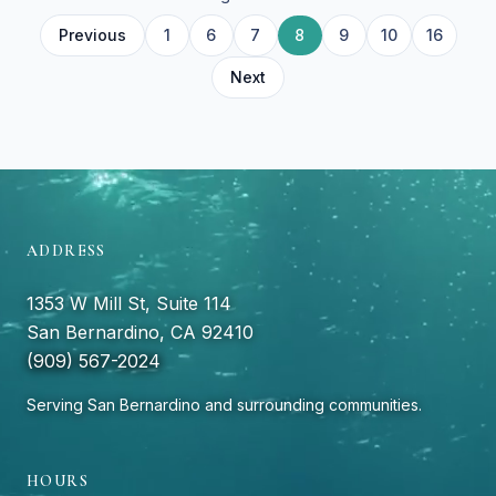
Previous
1
6
7
8
9
10
16
12
13
14
15
11
4
2
3
5
Next
ADDRESS
1353 W Mill St, Suite 114
San Bernardino, CA 92410
(909) 567-2024
Serving San Bernardino and surrounding communities.
HOURS